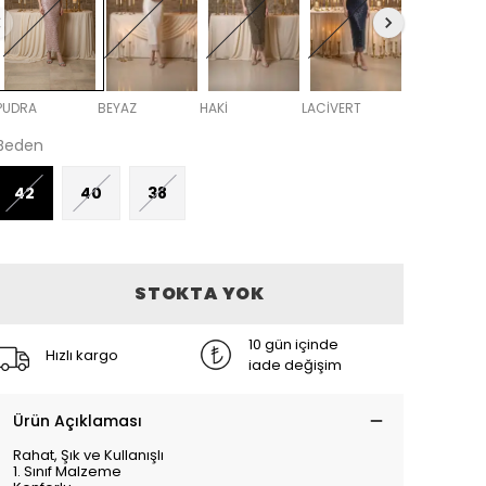
PUDRA
BEYAZ
HAKİ
LACİVERT
Siyah
Beden
42
40
38
STOKTA YOK
10 gün içinde
Hızlı kargo
iade değişim
Ürün Açıklaması
Rahat, Şık ve Kullanışlı
1. Sınıf Malzeme