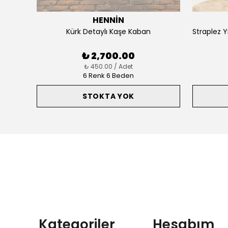
HENNİN
Boyun Ve Bilek taş Detaylı Saten Abiye 4932
Kürk Detaylı Kaşe Kaban
₺ 2,700.00
₺ 450.00 / Adet
6 Renk 6 Beden
STOKTA YOK
Kategoriler
Hesabım