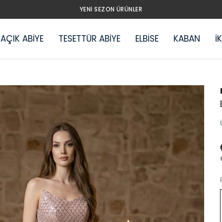
YENI SEZON ÜRÜNLER
AÇIK ABİYE
TESETTÜR ABİYE
ELBİSE
KABAN
İ