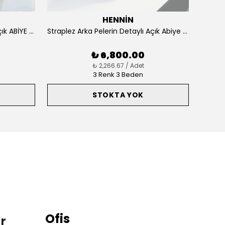
HENNİN
Omuz Pelerinli Çiçek Detaylı Açık ABİYE 8081
Straplez Arka Pelerin Detaylı Açık Abiye 8080
Stra
₺ 6,800.00
₺ 2,266.67 / Adet
3 Renk 3 Beden
STOKTA YOK
Ofis
r