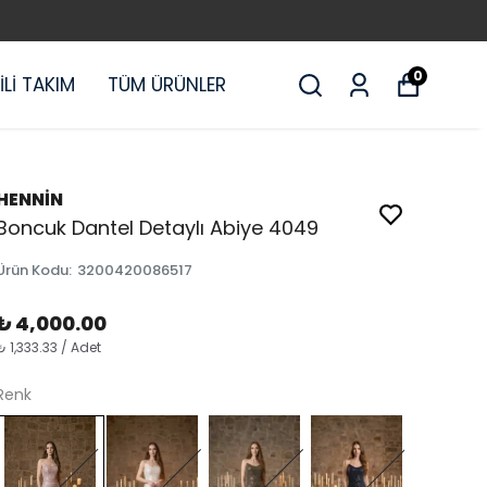
0
KİLİ TAKIM
TÜM ÜRÜNLER
HENNİN
Boncuk Dantel Detaylı Abiye 4049
Ürün Kodu
:
3200420086517
₺ 4,000.00
₺ 1,333.33 / Adet
Renk