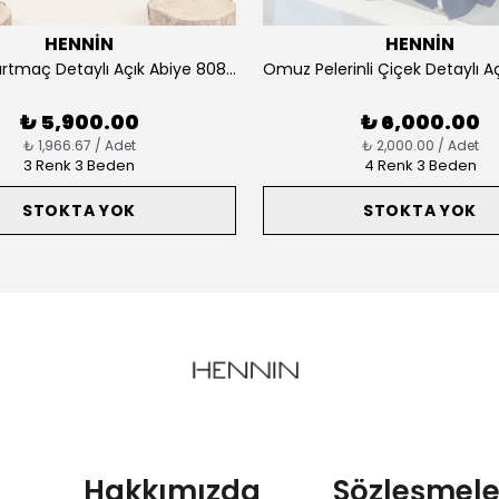
HENNİN
HENNİN
Straplez Yırtmaç Detaylı Açık Abiye 8084
₺ 5,900.00
₺ 6,000.00
₺ 1,966.67 / Adet
₺ 2,000.00 / Adet
3 Renk 3 Beden
4 Renk 3 Beden
STOKTA YOK
STOKTA YOK
Hakkımızda
Sözleşmele