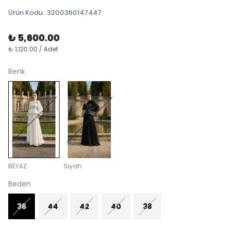
Ürün Kodu
:
3200360147447
₺ 5,600.00
₺ 1,120.00 / Adet
Renk
BEYAZ
Siyah
Beden
36
44
42
40
38