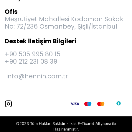
Ofis
Meşrutiyet Mahallesi Kodaman Sokak
No: 72/236 Osmanbey, Şişli/İstanbul
Destek İletişim Bilgileri
+90 505 995 80 15
+90 212 231 08 39
info@hennin.com.tr
©2023 Tüm Hakları Saklıdır - ikas E-Ticaret
Altyapısı ile
Hazırlanmıştır.