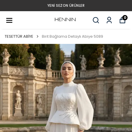
YENI SEZON ÜRÜNLER
0
TESETTÜR ABİYE
Birit Bağlama Detaylı Abiye 5089